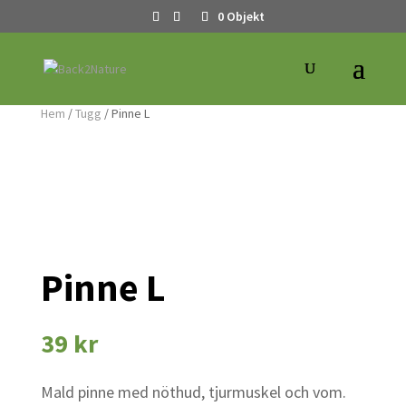
0 Objekt
Hem
/
Tugg
/ Pinne L
Pinne L
39
kr
Mald pinne med nöthud, tjurmuskel och vom.