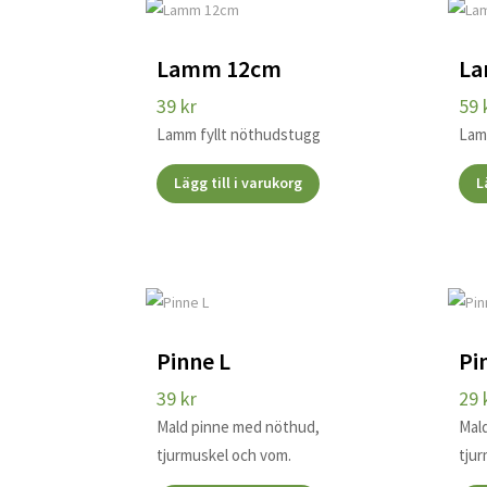
Lamm 12cm
La
39
kr
59
Lamm fyllt nöthudstugg
Lam
Lägg till i varukorg
L
Pinne L
Pi
39
kr
29
Mald pinne med nöthud,
Mal
tjurmuskel och vom.
tju