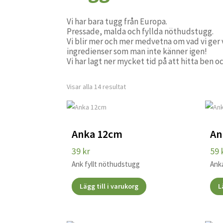
Vi har bara tugg från Europa.
Pressade, malda och fyllda nöthudstugg.
Vi blir mer och mer medvetna om vad vi ger 
ingredienser som man inte känner igen!
Vi har lagt ner mycket tid på att hitta ben 
Visar alla 14 resultat
Anka 12cm
An
39
kr
59
Ank fyllt nöthudstugg
Ank
Lägg till i varukorg
L