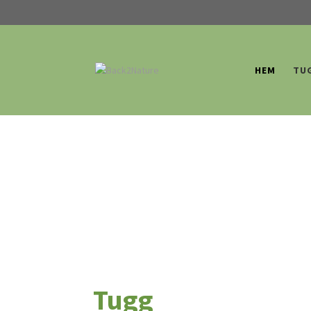
HEM
TU
Tugg