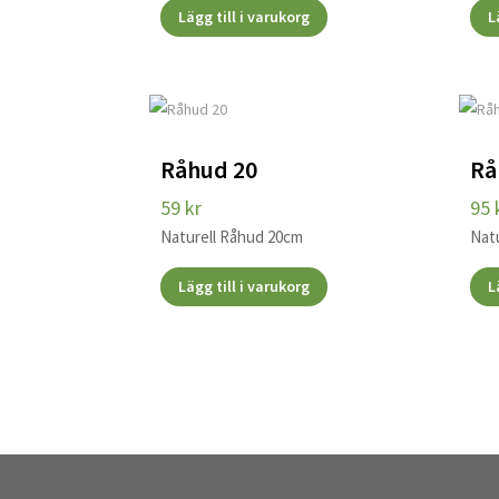
Lägg till i varukorg
L
Råhud 20
Rå
59
kr
95
Naturell Råhud 20cm
Nat
Lägg till i varukorg
L