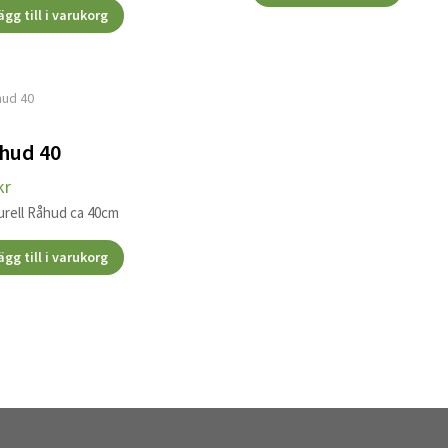
ägg till i varukorg
hud 40
kr
urell Råhud ca 40cm
ägg till i varukorg