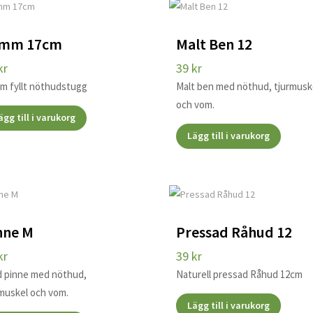
mm 17cm
Malt Ben 12
kr
39
kr
m fyllt nöthudstugg
Malt ben med nöthud, tjurmusk
och vom.
ägg till i varukorg
Lägg till i varukorg
nne M
Pressad Råhud 12
kr
39
kr
d pinne med nöthud,
Naturell pressad Råhud 12cm
rmuskel och vom.
Lägg till i varukorg