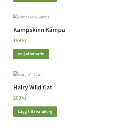
Kampskinn Kämpa
199
kr
Den
Välj alternativ
här
produkten
har
flera
varianter.
Hairy Wild Cat
De
olika
209
kr
alternativen
kan
Lägg till i varukorg
väljas
på
produktsidan